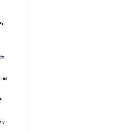
 En
¿de
, es
tu
n y