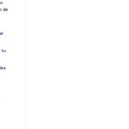
un
o de
al
 tu
les
.