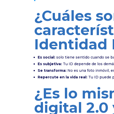
¿Cuáles so
característ
Identidad 
Es social:
solo tiene sentido cuando se ba
Es subjetiva:
Tu ID depende de los demás 
Se transforma:
No es una foto inmóvil, e
Repercute en la vida real:
Tu ID puede pr
¿Es lo mi
digital 2.