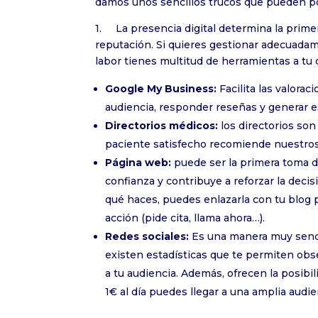
damos unos sencillos trucos que pueden po
1. La presencia digital determina la primer
reputación. Si quieres gestionar adecuadame
labor tienes multitud de herramientas a tu 
Google My Business:
Facilita las valora
audiencia, responder reseñas y generar e
Directorios médicos:
los directorios son
paciente satisfecho recomiende nuestros 
Página web:
puede ser la primera toma d
confianza y contribuye a reforzar la deci
qué haces, puedes enlazarla con tu blog pa
acción (pide cita, llama ahora…).
Redes sociales:
Es una manera muy sencil
existen estadísticas que te permiten obs
a tu audiencia. Además, ofrecen la posibi
1€ al día puedes llegar a una amplia audie