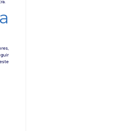
ra.
a
res,
guir
 este