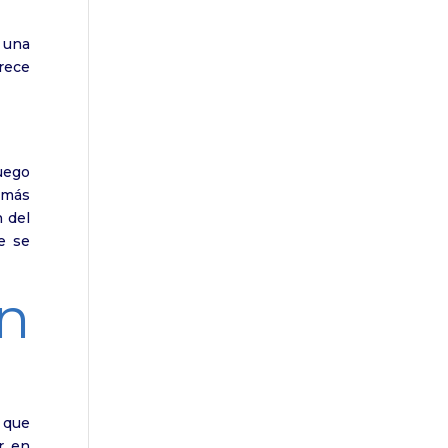
 una
rece
uego
 más
 del
e se
n
 que
r en