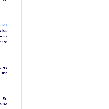
 los
 los
unas
pero
o es
 una
r. En
e se