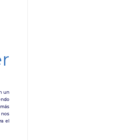
r
n un
endo
 más
 nos
ra el