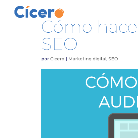
Cómo hacer
SEO
por
Cicero
|
Marketing digital
,
SEO