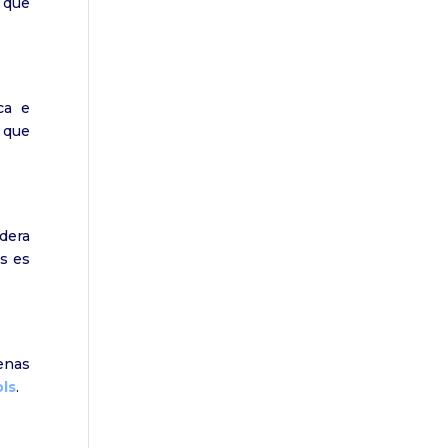
que
ca e
 que
dera
s es
enas
ls
.