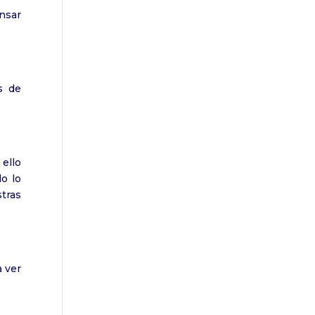
nsar
s de
 ello
o lo
tras
a ver